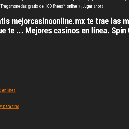
. Tragamonedas gratis de 100 líneas™ online » ¡Jugar ahora!
is mejorcasinoonline.mx te trae las 
 te ... Mejores casinos en línea. Spin 
en línea
 para tirar