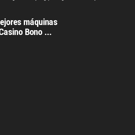
mejores máquinas
Casino Bono ...