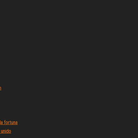
h
a fortuna
 unido