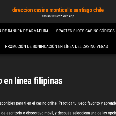
direccion casino monticello santiago chile
casino888uecz.web.app
ÓN DE RANURA DE ARMADURA
SPARTEN SLOTS CASINO CÓDIGOS 
PROMOCIÓN DE BONIFICACIÓN EN LÍNEA DEL CASINO VEGAS
en línea filipinas
onibles para ti en el casino online. Practica tu juego favorito y aprend
e escritorio o dispositivo móvil, y después selecciona una de las opcio