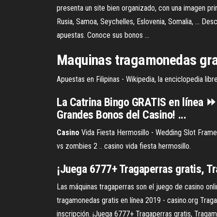
presenta un site bien organizado, con una imagen princi
Rusia, Samoa, Seychelles, Eslovenia, Somalia, ... De
apuestas. Conoce sus bonos ...
Maquinas
tragamonedas
gra
Apuestas en Filipinas - Wikipedia, la enciclopedia libre
La Catrina Bingo GRATIS en línea 
Grandes Bonos del Casino! ...
Casino
Vida Fiesta Hermosillo - Wedding Slot Fram
vs zombies 2 .. casino vida fiesta hermosillo.
¡Juega 6777+ Tragaperras gratis, T
Las máquinas tragaperras son el juego de casino online
tragamonedas gratis en línea 2019 - casino.org Tragap
inscripción. ¡Juega 6777+ Tragaperras gratis, Tragam