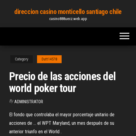
Skip
direccion casino monticello santiago chile
to
casino888uecz.web.app
the
content
Category
Dutt14578
Precio de las acciones del
world poker tour
By
ADMINISTRATOR
El fondo que controlaba el mayor porcentaje unitario de
acciones de ... el WPT Maryland, un mes después de su
anterior triunfo en el World .