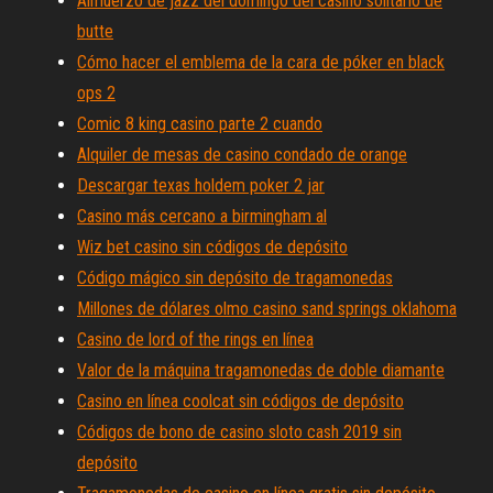
Almuerzo de jazz del domingo del casino solitario de
butte
Cómo hacer el emblema de la cara de póker en black
ops 2
Comic 8 king casino parte 2 cuando
Alquiler de mesas de casino condado de orange
Descargar texas holdem poker 2 jar
Casino más cercano a birmingham al
Wiz bet casino sin códigos de depósito
Código mágico sin depósito de tragamonedas
Millones de dólares olmo casino sand springs oklahoma
Casino de lord of the rings en línea
Valor de la máquina tragamonedas de doble diamante
Casino en línea coolcat sin códigos de depósito
Códigos de bono de casino sloto cash 2019 sin
depósito