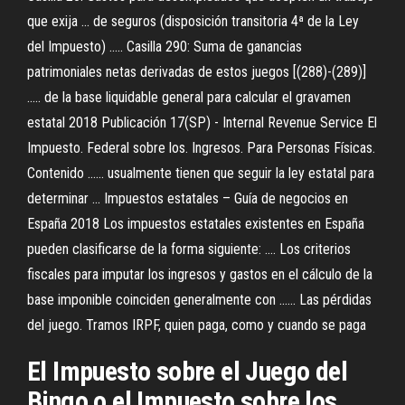
que exija ... de seguros (disposición transitoria 4ª de la Ley
del Impuesto) ..... Casilla 290: Suma de ganancias
patrimoniales netas derivadas de estos juegos [(288)-(289)]
..... de la base liquidable general para calcular el gravamen
estatal 2018 Publicación 17(SP) - Internal Revenue Service El
Impuesto. Federal sobre los. Ingresos. Para Personas Físicas.
Contenido ...... usualmente tienen que seguir la ley estatal para
determinar ... Impuestos estatales – Guía de negocios en
España 2018 Los impuestos estatales existentes en España
pueden clasificarse de la forma siguiente: .... Los criterios
fiscales para imputar los ingresos y gastos en el cálculo de la
base imponible coinciden generalmente con ...... Las pérdidas
del juego. Tramos IRPF, quien paga, como y cuando se paga
El Impuesto sobre el Juego del
Bingo o el Impuesto sobre los