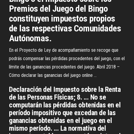
Premios del Juego del Bingo
constituyen impuestos propios
de las respectivas Comunidades
Autónomas.
En el Proyecto de Ley de acompañamiento se recoge que
podrás compensar las pérdidas procedentes del juego, con el
límite de las ganancias procedentes del juego. Abril 2018 –
Cómo declarar las ganancias del juego online ...
Declaración del Impuesto sobre la Renta
de las Personas Físicas; 8. ... No se
computarán las pérdidas obtenidas en el
período impositivo que excedan de las
ganancias obtenidas en el juego en el
mismo período. ... La normativa del