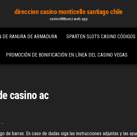
direccion casino monticello santiago chile
casino888uecz.web.app
ÓN DE RANURA DE ARMADURA
SPARTEN SLOTS CASINO CÓDIGOS 
PROMOCIÓN DE BONIFICACIÓN EN LÍNEA DEL CASINO VEGAS
de casino ac
..
go de barras. En caso de dudas siga las instrucciones adjuntas y las ay