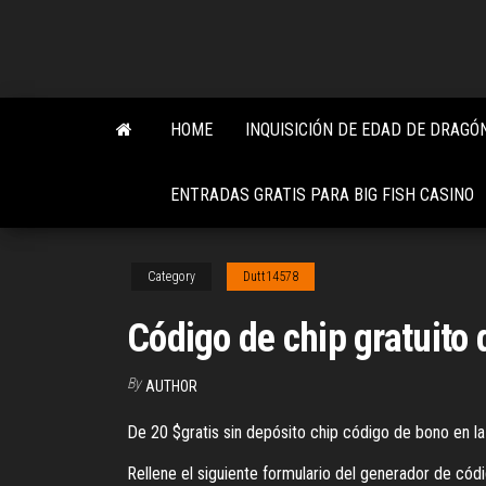
Skip
to
the
content
HOME
INQUISICIÓN DE EDAD DE DRAG
ENTRADAS GRATIS PARA BIG FISH CASINO
Category
Dutt14578
Código de chip gratuito 
By
AUTHOR
De 20 $gratis sin depósito chip código de bono en la .
Rellene el siguiente formulario del generador de códi