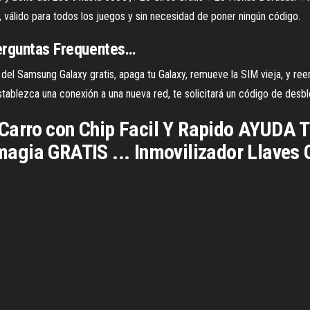
, válido para todos los juegos y sin necesidad de poner ningún código.
erguntas Frequentes…
del Samsung Galaxy gratis, apaga tu Galaxy, remueve la SIM vieja, y re
tablezca una conexión a una nueva red, te solicitará un código de des
arro con Chip Facil Y Rapido AYUDA T
agia GRATIS ... Inmovilizador Llaves 