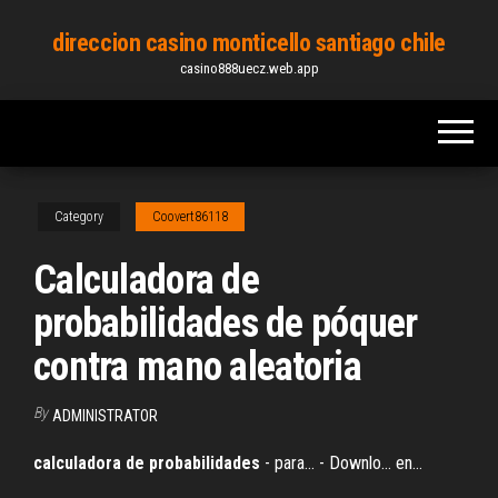
Skip
direccion casino monticello santiago chile
to
casino888uecz.web.app
the
content
Category
Coovert86118
Calculadora de
probabilidades de póquer
contra mano aleatoria
By
ADMINISTRATOR
calculadora
de
probabilidades
- para... - Downlo... en…