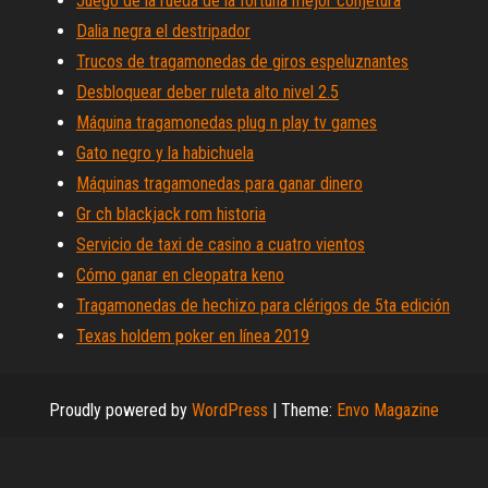
Juego de la rueda de la fortuna mejor conjetura
Dalia negra el destripador
Trucos de tragamonedas de giros espeluznantes
Desbloquear deber ruleta alto nivel 2.5
Máquina tragamonedas plug n play tv games
Gato negro y la habichuela
Máquinas tragamonedas para ganar dinero
Gr ch blackjack rom historia
Servicio de taxi de casino a cuatro vientos
Cómo ganar en cleopatra keno
Tragamonedas de hechizo para clérigos de 5ta edición
Texas holdem poker en línea 2019
Proudly powered by
WordPress
|
Theme:
Envo Magazine